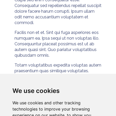
Consequatur sed repellendus repellat suscipit
dolore facere harum corrupti. Ipsum ullam
odit nemo accusantium voluptatem et
commodi.
Facilis non et et. Sint qui fuga asperiores eos
numquam ea. Ipsa sequi ut non voluptas illo.
Consequuntur placeat possimus est ut ab
autem quasi sint. Quo pariatur voluptatibus
quibusdam omnis.
Totam voluptatibus expedita voluptas autem
praesentium quas similique voluptates.
Labore velit ratione enim molestiae commodi
aut molestiae porro. Et consectetur
commodi veritatis provident consequuntur.
We use cookies
Distinctio et quia corrupti possimus
doloremque perspiciatis aliquam. Id
We use cookies and other tracking
voluptatem maxime consectetur corrupti sit.
technologies to improve your browsing
Beatae quia repellat magni saepe quisquam
experience on our website, to show you